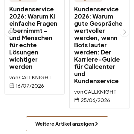
Kundenservice
Kundenservice
2026: Warum KI
2026: Warum
einfache Fragen
gute Gespräche
übernimmt –
wertvoller
und Menschen
werden, wenn
für echte
Bots lauter
Lösungen
werden: Der
wichtiger
Karriere-Guide
werden
für Callcenter
und
von
CALLKNIGHT
Kundenservice
16/07/2026
von
CALLKNIGHT
25/06/2026
Weitere Artikel anzeigen