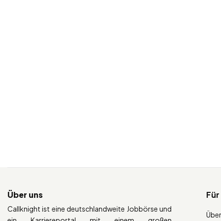
Über uns
Für
Callknight ist eine deutschlandweite Jobbörse und
Über
ein Karriereportal mit einem großen