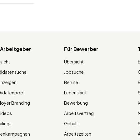
 Arbeitgeber
Für Bewerber
sicht
Übersicht
didatensuche
Jobsuche
O
anzeigen
Berufe
R
didatenpool
Lebenslauf
S
oyer Branding
Bewerbung
K
videos
Arbeitsvertrag
M
ilings
Gehalt
ienkampagnen
Arbeitszeiten
A