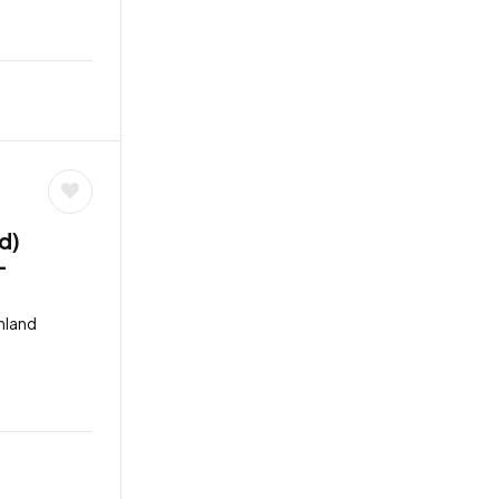
d)
–
hland