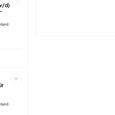
w/d)
 –
hland
ür
hland