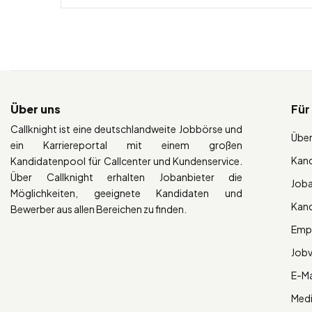
Über uns
Für
Callknight ist eine deutschlandweite Jobbörse und
Über
ein Karriereportal mit einem großen
Kan
Kandidatenpool für Callcenter und Kundenservice.
Über Callknight erhalten Jobanbieter die
Job
Möglichkeiten, geeignete Kandidaten und
Kan
Bewerber aus allen Bereichen zu finden.
Empl
Job
E-Ma
Med