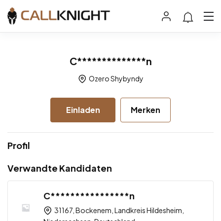
C**************n
Ozero Shybyndy
Einladen
Merken
Profil
Verwandte Kandidaten
C****************n
31167, Bockenem, Landkreis Hildesheim,