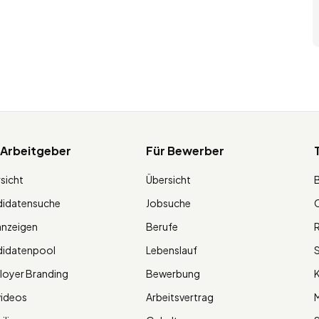
 Arbeitgeber
Für Bewerber
sicht
Übersicht
didatensuche
Jobsuche
O
anzeigen
Berufe
R
didatenpool
Lebenslauf
S
oyer Branding
Bewerbung
K
videos
Arbeitsvertrag
M