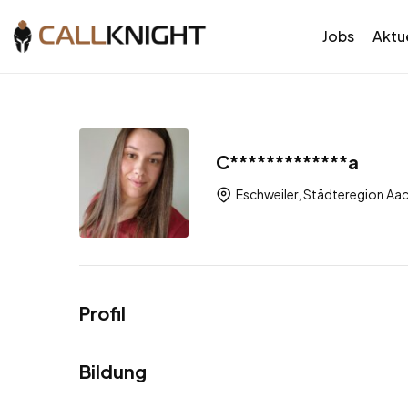
Jobs
Aktue
C*************a
Eschweiler, Städteregion Aa
Profil
Bildung