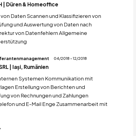
H | Düren & Homeoffice
von Daten Scannen und Klassifizieren von
fung und Auswertung von Daten nach
rrektur von Datenfehlern Allgemeine
terstützung
Lieferantenmanagement
04/2018 - 12/2018
RL | Iași, Rumänien
n internen Systemen Kommunikation mit
rlagen Erstellung von Berichten und
üfung von Rechnungen und Zahlungen
elefon und E-Mail Enge Zusammenarbeit mit
7