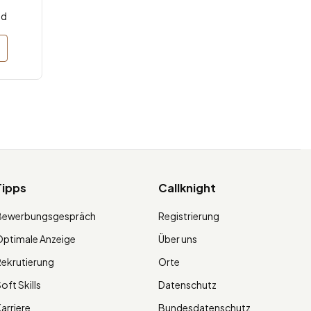
nd
Tipps
Callknight
Bewerbungsgespräch
Registrierung
ptimale Anzeige
Über uns
ekrutierung
Orte
oft Skills
Datenschutz
arriere
Bundesdatenschutz