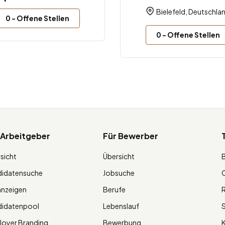
Bielefeld, Deutschla
0
- Offene Stellen
0
- Offene Stellen
 Arbeitgeber
Für Bewerber
sicht
Übersicht
didatensuche
Jobsuche
O
anzeigen
Berufe
R
didatenpool
Lebenslauf
S
oyer Branding
Bewerbung
K