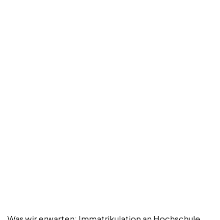
Was wir erwarten: Immatrikulation an Hochschule