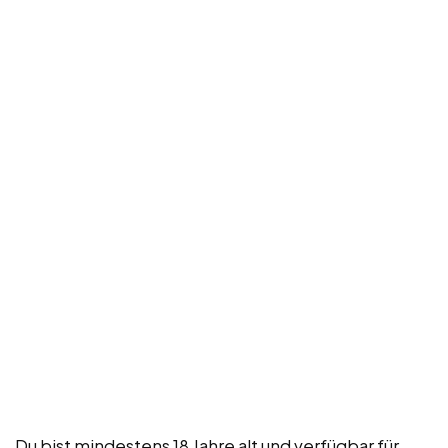
Du bist mindestens 18 Jahre alt und verfügbar für