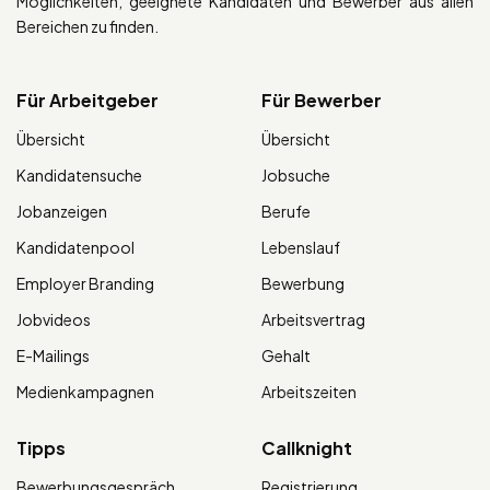
Möglichkeiten, geeignete Kandidaten und Bewerber aus allen
Bereichen zu finden.
Für Arbeitgeber
Für Bewerber
Übersicht
Übersicht
Kandidatensuche
Jobsuche
Jobanzeigen
Berufe
Kandidatenpool
Lebenslauf
Employer Branding
Bewerbung
Jobvideos
Arbeitsvertrag
E-Mailings
Gehalt
Medienkampagnen
Arbeitszeiten
Tipps
Callknight
Bewerbungsgespräch
Registrierung