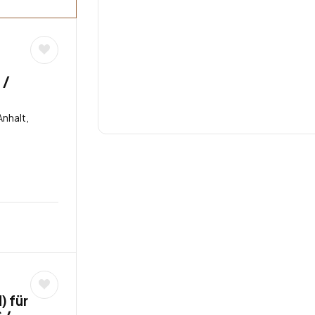
 /
nhalt,
 für