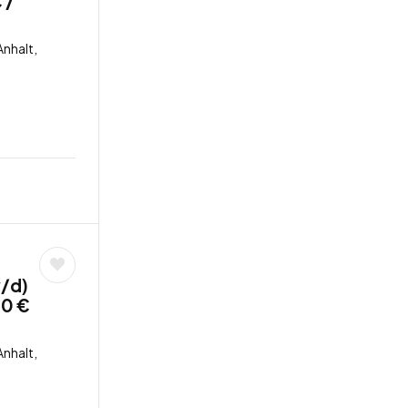
 /
nhalt,
/d)
50 €
nhalt,