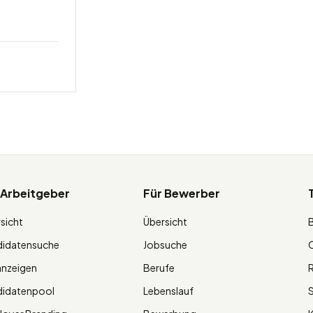
 Arbeitgeber
Für Bewerber
sicht
Übersicht
didatensuche
Jobsuche
O
anzeigen
Berufe
R
didatenpool
Lebenslauf
S