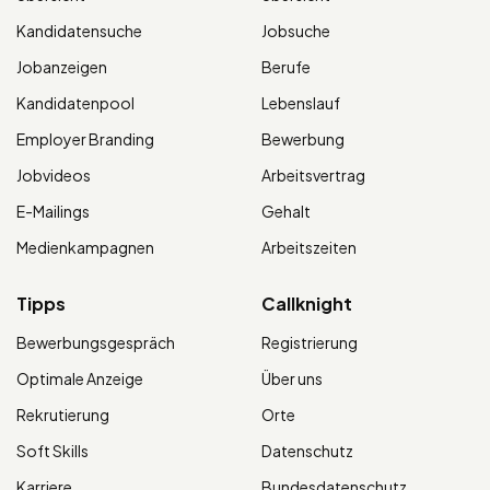
Kandidatensuche
Jobsuche
Jobanzeigen
Berufe
Kandidatenpool
Lebenslauf
Employer Branding
Bewerbung
Jobvideos
Arbeitsvertrag
E-Mailings
Gehalt
Medienkampagnen
Arbeitszeiten
Tipps
Callknight
Bewerbungsgespräch
Registrierung
Optimale Anzeige
Über uns
Rekrutierung
Orte
Soft Skills
Datenschutz
Karriere
Bundesdatenschutz