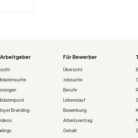
 Arbeitgeber
Für Bewerber
sicht
Übersicht
didatensuche
Jobsuche
O
anzeigen
Berufe
R
didatenpool
Lebenslauf
S
oyer Branding
Bewerbung
K
videos
Arbeitsvertrag
M
ilings
Gehalt