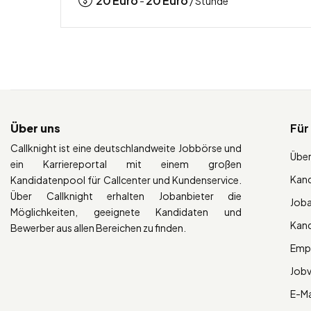
20
Euro
20
Euro
-
/ Stunde
Über uns
Für
Callknight ist eine deutschlandweite Jobbörse und
Über
ein Karriereportal mit einem großen
Kan
Kandidatenpool für Callcenter und Kundenservice.
Über Callknight erhalten Jobanbieter die
Job
Möglichkeiten, geeignete Kandidaten und
Kan
Bewerber aus allen Bereichen zu finden.
Empl
Job
E-Ma