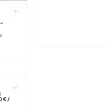
 –
d
t
0 € /