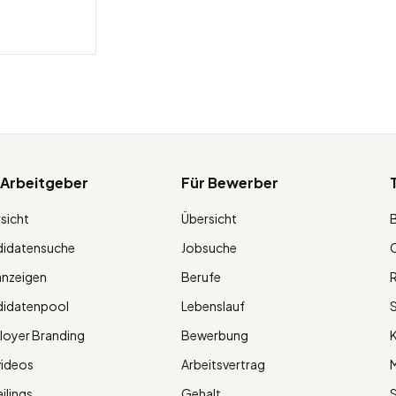
 Arbeitgeber
Für Bewerber
sicht
Übersicht
didatensuche
Jobsuche
O
anzeigen
Berufe
R
didatenpool
Lebenslauf
S
oyer Branding
Bewerbung
K
videos
Arbeitsvertrag
M
ilings
Gehalt