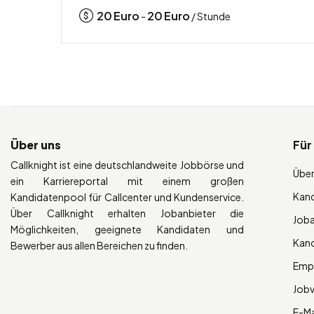
20
Euro
20
Euro
-
/ Stunde
Über uns
Für
Callknight ist eine deutschlandweite Jobbörse und
Über
ein Karriereportal mit einem großen
Kan
Kandidatenpool für Callcenter und Kundenservice.
Über Callknight erhalten Jobanbieter die
Job
Möglichkeiten, geeignete Kandidaten und
Kan
Bewerber aus allen Bereichen zu finden.
Empl
Job
E-Ma