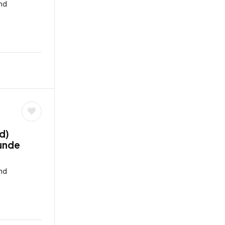
nd
d)
tunde
nd