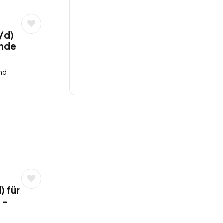
/d)
unde
nd
 für
 –