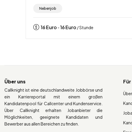
Nebenjob
16
Euro
16
Euro
-
/ Stunde
Über uns
Für
Callknight ist eine deutschlandweite Jobbörse und
Über
ein Karriereportal mit einem großen
Kan
Kandidatenpool für Callcenter und Kundenservice.
Über Callknight erhalten Jobanbieter die
Job
Möglichkeiten, geeignete Kandidaten und
Kan
Bewerber aus allen Bereichen zu finden.