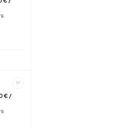
0 € /
rg,
0 € /
rg,