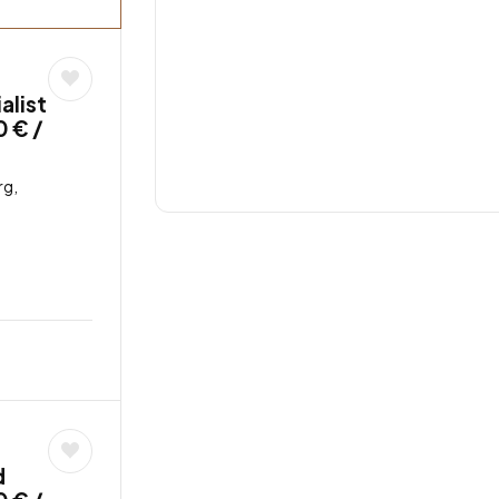
alist
0 € /
rg,
d