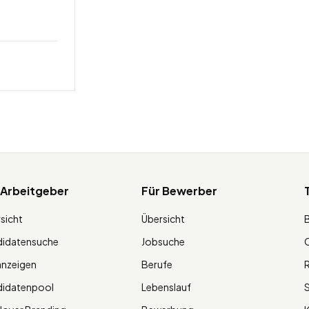
 Arbeitgeber
Für Bewerber
sicht
Übersicht
didatensuche
Jobsuche
O
anzeigen
Berufe
R
didatenpool
Lebenslauf
S