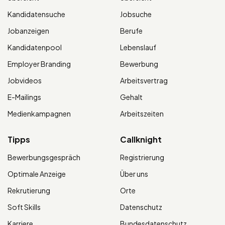
Kandidatensuche
Jobsuche
Jobanzeigen
Berufe
Kandidatenpool
Lebenslauf
Employer Branding
Bewerbung
Jobvideos
Arbeitsvertrag
E-Mailings
Gehalt
Medienkampagnen
Arbeitszeiten
Tipps
Callknight
Bewerbungsgespräch
Registrierung
Optimale Anzeige
Über uns
Rekrutierung
Orte
Soft Skills
Datenschutz
Karriere
Bundesdatenschutz