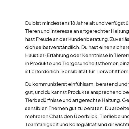
Du bist mindestens 18 Jahre alt und verfügst
Tieren und Interesse an artgerechter Haltung 
hast Freude an der Kundenberatung. Zuverläss
dich selbstverständlich. Du hast einen si
Haustier-Erfahrung oder Kenntnisse in Tierern
in Produkte und Tiergesundheitsthemen einzua
ist erforderlich. Sensibilität für Tierwohlthe
Du kommunizierst einfühlsam, beratend und t
gut, und du kannst Produkte ansprechend bes
Tierbedürfnisse und artgerechte Haltung. Ged
sensiblen Themen gut zu beraten. Du arbeites
mehreren Chats den Überblick. Tierliebe un
Teamfähigkeit und Kollegialität sind dir wicht