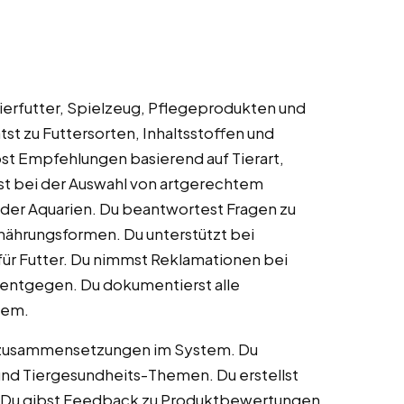
ierfutter, Spielzeug, Pflegeprodukten und
st zu Futtersorten, Inhaltsstoffen und
st Empfehlungen basierend auf Tierart,
fst bei der Auswahl von artgerechtem
der Aquarien. Du beantwortest Fragen zu
rnährungsformen. Du unterstützt bei
ür Futter. Du nimmst Reklamationen bei
entgegen. Du dokumentierst alle
tem.
erzusammensetzungen im System. Du
und Tiergesundheits-Themen. Du erstellst
r. Du gibst Feedback zu Produktbewertungen