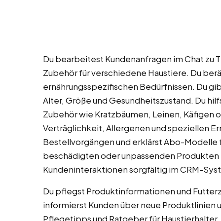
Du bearbeitest Kundenanfragen im Chat zu T
Zubehör für verschiedene Haustiere. Du berät
ernährungsspezifischen Bedürfnissen. Du gib
Alter, Größe und Gesundheitszustand. Du hil
Zubehör wie Kratzbäumen, Leinen, Käfigen o
Verträglichkeit, Allergenen und speziellen E
Bestellvorgängen und erklärst Abo-Modelle f
beschädigten oder unpassenden Produkten 
Kundeninteraktionen sorgfältig im CRM-Sys
Du pflegst Produktinformationen und Futt
informierst Kunden über neue Produktlinien 
Pflegetipps und Ratgeber für Haustierhalte