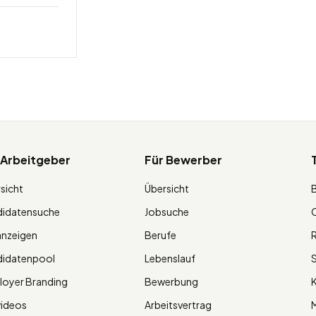
 Arbeitgeber
Für Bewerber
sicht
Übersicht
didatensuche
Jobsuche
O
anzeigen
Berufe
R
didatenpool
Lebenslauf
S
oyer Branding
Bewerbung
K
videos
Arbeitsvertrag
M