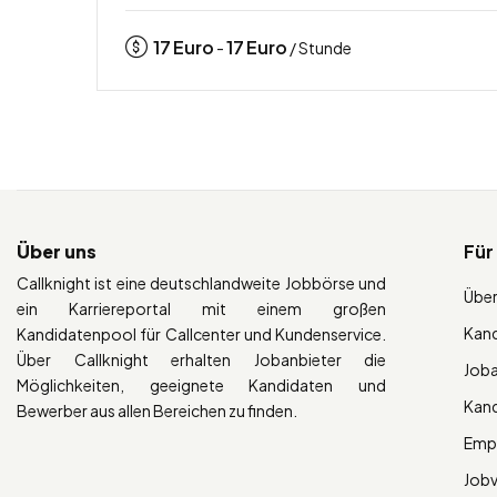
17
Euro
17
Euro
-
/ Stunde
Über uns
Für
Callknight ist eine deutschlandweite Jobbörse und
Über
ein Karriereportal mit einem großen
Kan
Kandidatenpool für Callcenter und Kundenservice.
Über Callknight erhalten Jobanbieter die
Job
Möglichkeiten, geeignete Kandidaten und
Kan
Bewerber aus allen Bereichen zu finden.
Empl
Job