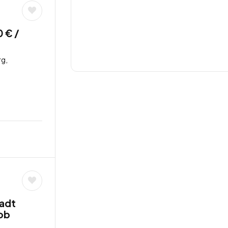
0 € /
g,
tadt
job