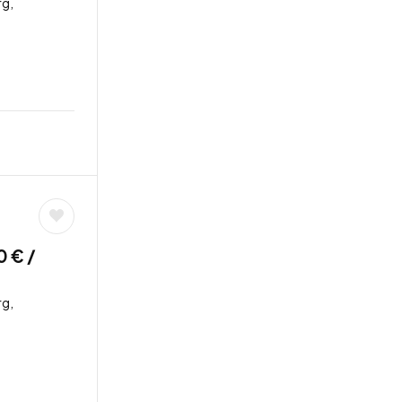
g,
0 € /
g,