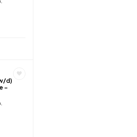
,
w/d)
e –
,