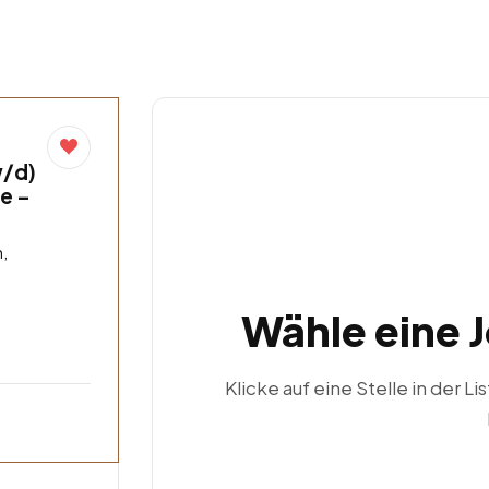
w/d)
de –
,
Wähle eine 
Klicke auf eine Stelle in der Li