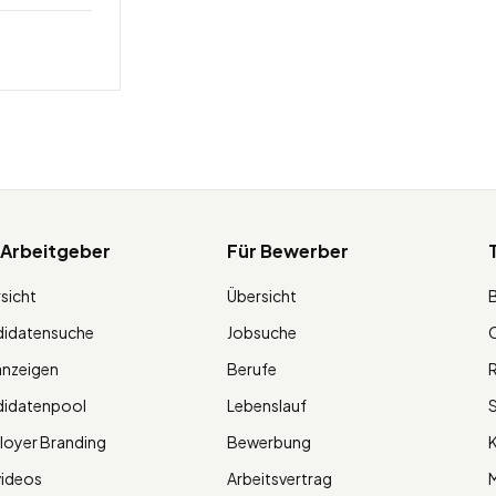
 Arbeitgeber
Für Bewerber
sicht
Übersicht
didatensuche
Jobsuche
O
anzeigen
Berufe
R
didatenpool
Lebenslauf
S
oyer Branding
Bewerbung
K
videos
Arbeitsvertrag
M