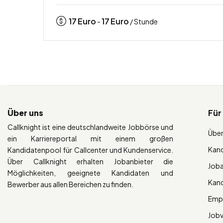
17
Euro
17
Euro
-
/ Stunde
Über uns
Für
Callknight ist eine deutschlandweite Jobbörse und
Über
ein Karriereportal mit einem großen
Kan
Kandidatenpool für Callcenter und Kundenservice.
Über Callknight erhalten Jobanbieter die
Job
Möglichkeiten, geeignete Kandidaten und
Kan
Bewerber aus allen Bereichen zu finden.
Empl
Job