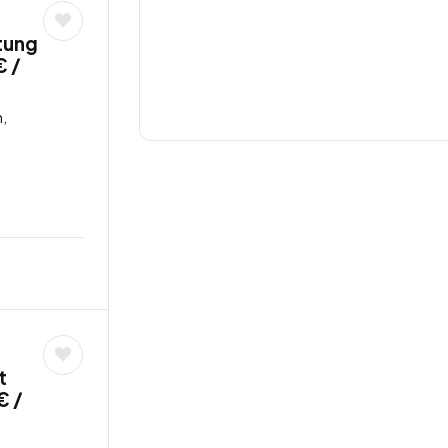
tung
€ /
,
t
€ /