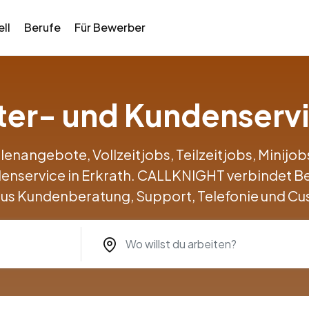
ll
Berufe
Für Bewerber
nter- und Kundenservi
llenangebote, Vollzeitjobs, Teilzeitjobs, Minij
denservice in Erkrath. CALLKNIGHT verbindet 
us Kundenberatung, Support, Telefonie und Cu