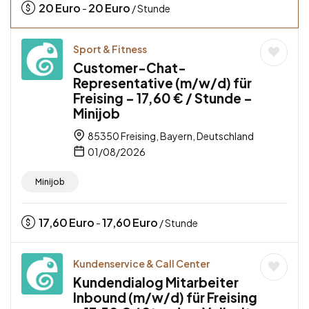
20
Euro
20
Euro
-
/ Stunde
Sport & Fitness
Customer-Chat-
Representative (m/w/d) für
Freising – 17,60 € / Stunde –
Minijob
85350 Freising, Bayern, Deutschland
01/08/2026
Minijob
17,60
Euro
17,60
Euro
-
/ Stunde
Kundenservice & Call Center
Kundendialog Mitarbeiter
Inbound (m/w/d) für Freising