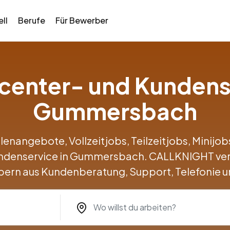
ll
Berufe
Für Bewerber
llcenter- und Kundens
Gummersbach
llenangebote, Vollzeitjobs, Teilzeitjobs, Minij
undenservice in Gummersbach. CALLKNIGHT ve
ern aus Kundenberatung, Support, Telefonie u