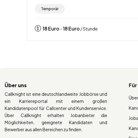
Temporär
18
Euro
18
Euro
-
/ Stunde
Über uns
Für
Callknight ist eine deutschlandweite Jobbörse und
Über
ein Karriereportal mit einem großen
Kan
Kandidatenpool für Callcenter und Kundenservice.
Über Callknight erhalten Jobanbieter die
Job
Möglichkeiten, geeignete Kandidaten und
Kan
Bewerber aus allen Bereichen zu finden.