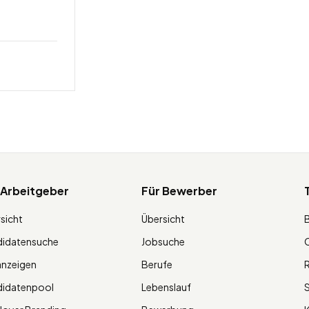
 Arbeitgeber
Für Bewerber
sicht
Übersicht
didatensuche
Jobsuche
O
anzeigen
Berufe
R
didatenpool
Lebenslauf
S