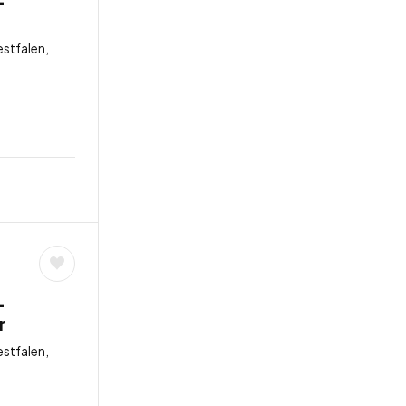
–
stfalen,
–
r
stfalen,