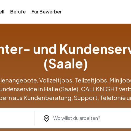
ll
Berufe
Für Bewerber
enter- und Kundenserv
(Saale)
llenangebote, Vollzeitjobs, Teilzeitjobs, Minij
Kundenservice in Halle (Saale). CALLKNIGHT ver
ern aus Kundenberatung, Support, Telefonie u