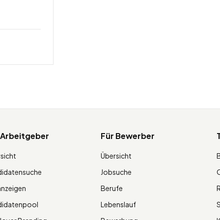
 Arbeitgeber
Für Bewerber
sicht
Übersicht
didatensuche
Jobsuche
O
anzeigen
Berufe
R
didatenpool
Lebenslauf
S