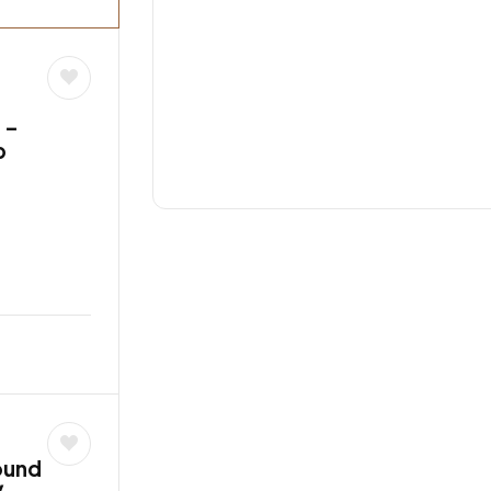
 –
b
ound