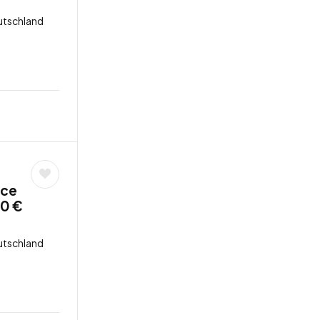
utschland
ice
50 €
utschland