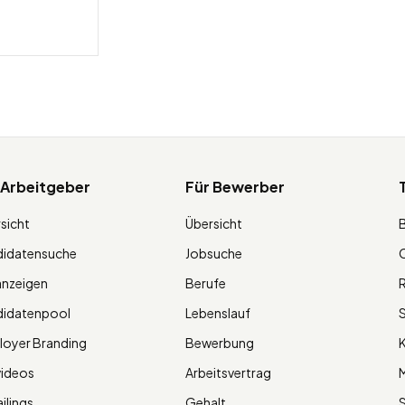
 Arbeitgeber
Für Bewerber
sicht
Übersicht
didatensuche
Jobsuche
O
anzeigen
Berufe
R
didatenpool
Lebenslauf
S
oyer Branding
Bewerbung
K
videos
Arbeitsvertrag
M
ilings
Gehalt