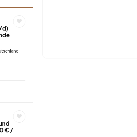
/d)
unde
utschland
und
0 € /