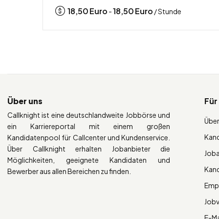
18,50
Euro
18,50
Euro
-
/ Stunde
Über uns
Für
Callknight ist eine deutschlandweite Jobbörse und
Über
ein Karriereportal mit einem großen
Kan
Kandidatenpool für Callcenter und Kundenservice.
Über Callknight erhalten Jobanbieter die
Job
Möglichkeiten, geeignete Kandidaten und
Kan
Bewerber aus allen Bereichen zu finden.
Empl
Job
E-Ma