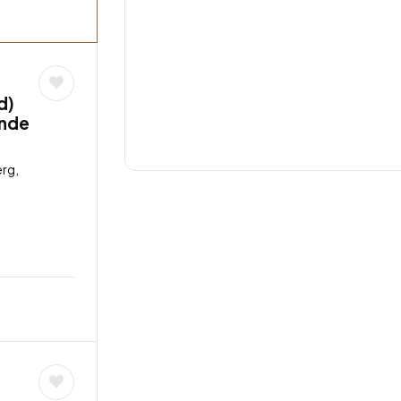
d)
unde
rg,