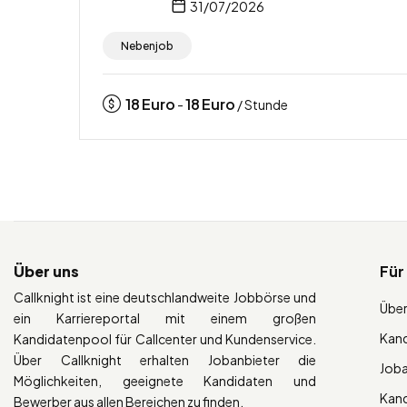
31/07/2026
Nebenjob
18
Euro
18
Euro
-
/ Stunde
Über uns
Für
Callknight ist eine deutschlandweite Jobbörse und
Über
ein Karriereportal mit einem großen
Kan
Kandidatenpool für Callcenter und Kundenservice.
Über Callknight erhalten Jobanbieter die
Job
Möglichkeiten, geeignete Kandidaten und
Kan
Bewerber aus allen Bereichen zu finden.