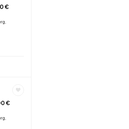
50 €
rg,
00 €
rg,