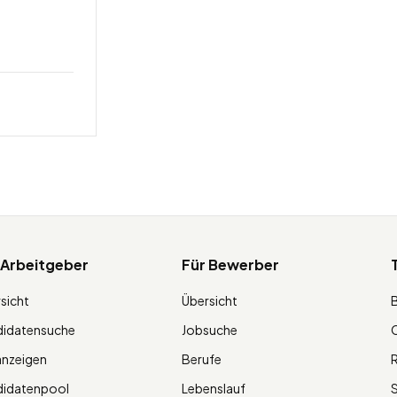
 Arbeitgeber
Für Bewerber
sicht
Übersicht
didatensuche
Jobsuche
O
anzeigen
Berufe
R
didatenpool
Lebenslauf
S