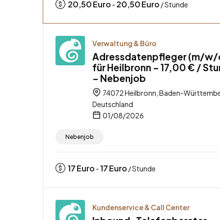
20,50
Euro
20,50
Euro
-
/ Stunde
Verwaltung & Büro
Adressdatenpfleger (m/w/
für Heilbronn – 17,00 € / St
– Nebenjob
74072 Heilbronn, Baden-Württembe
Deutschland
01/08/2026
Nebenjob
17
Euro
17
Euro
-
/ Stunde
Kundenservice & Call Center