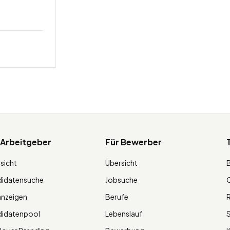
 Arbeitgeber
Für Bewerber
sicht
Übersicht
didatensuche
Jobsuche
O
anzeigen
Berufe
R
didatenpool
Lebenslauf
S