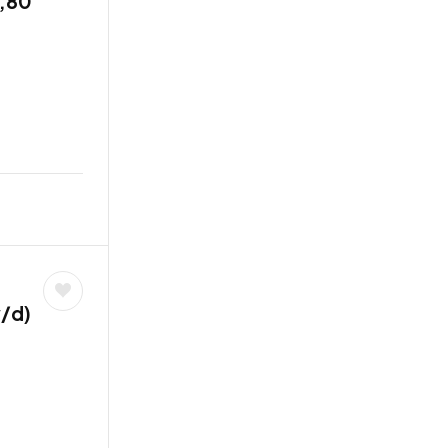
7,80
/d)