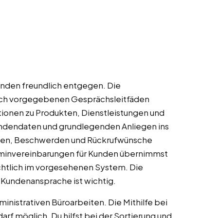
nden freundlich entgegen. Die
ach vorgegebenen Gesprächsleitfäden
tionen zu Produkten, Dienstleistungen und
undendaten und grundlegenden Anliegen ins
hten, Beschwerden und Rückrufwünsche
Terminvereinbarungen für Kunden übernimmst
ichtlich im vorgesehenen System. Die
 Kundenansprache ist wichtig.
inistrativen Büroarbeiten. Die Mithilfe bei
rf möglich. Du hilfst bei der Sortierung und