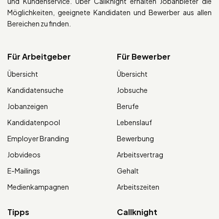
und Kundenservice. Über Callknight erhalten Jobanbieter die
Möglichkeiten, geeignete Kandidaten und Bewerber aus allen
Bereichen zu finden.
Für Arbeitgeber
Für Bewerber
Übersicht
Übersicht
Kandidatensuche
Jobsuche
Jobanzeigen
Berufe
Kandidatenpool
Lebenslauf
Employer Branding
Bewerbung
Jobvideos
Arbeitsvertrag
E-Mailings
Gehalt
Medienkampagnen
Arbeitszeiten
Tipps
Callknight