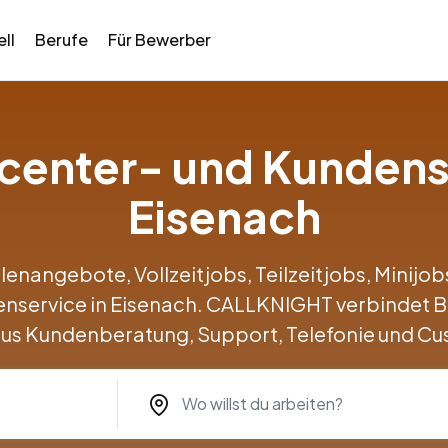
ll
Berufe
Für Bewerber
llcenter- und Kundens
Eisenach
llenangebote, Vollzeitjobs, Teilzeitjobs, Minij
enservice in Eisenach. CALLKNIGHT verbindet
us Kundenberatung, Support, Telefonie und Cu