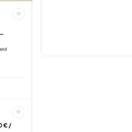
 –
land
0 € /