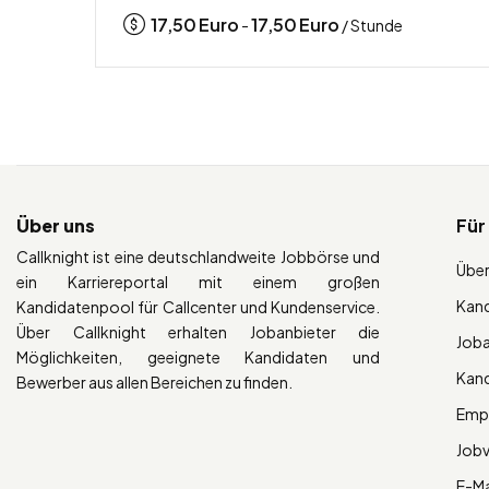
17,50
Euro
17,50
Euro
-
/ Stunde
Über uns
Für
Callknight ist eine deutschlandweite Jobbörse und
Über
ein Karriereportal mit einem großen
Kan
Kandidatenpool für Callcenter und Kundenservice.
Über Callknight erhalten Jobanbieter die
Job
Möglichkeiten, geeignete Kandidaten und
Kan
Bewerber aus allen Bereichen zu finden.
Empl
Job
E-Ma