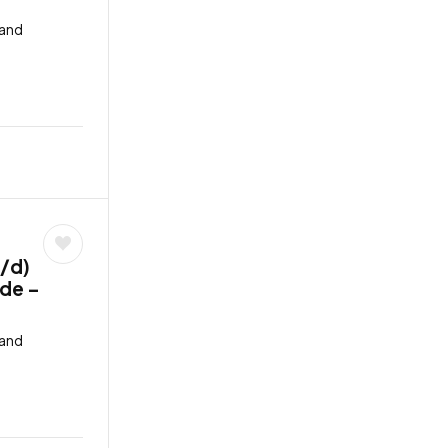
land
/d)
nde –
land