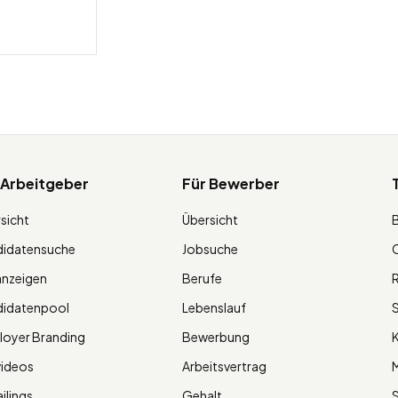
 Arbeitgeber
Für Bewerber
sicht
Übersicht
didatensuche
Jobsuche
O
anzeigen
Berufe
R
didatenpool
Lebenslauf
S
oyer Branding
Bewerbung
K
videos
Arbeitsvertrag
M
ilings
Gehalt