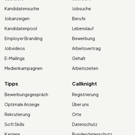
Kandidatensuche
Jobsuche
Jobanzeigen
Berufe
Kandidatenpool
Lebenslauf
Employer Branding
Bewerbung
Jobvideos
Arbeitsvertrag
E-Mailings
Gehalt
Medienkampagnen
Arbeitszeiten
Tipps
Callknight
Bewerbungsgespräch
Registrierung
Optimale Anzeige
Über uns
Rekrutierung
Orte
Soft Skills
Datenschutz
Karriere
Bundesdatenschutz