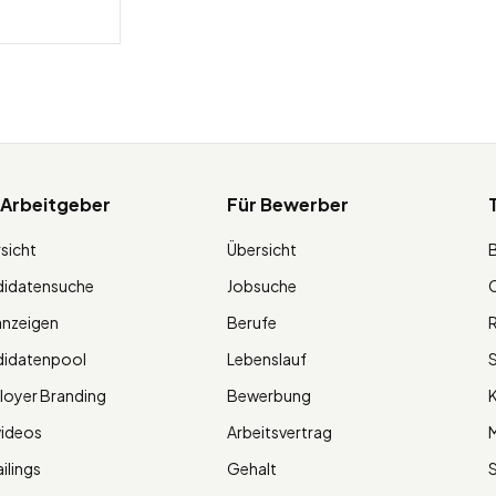
 Arbeitgeber
Für Bewerber
sicht
Übersicht
didatensuche
Jobsuche
O
anzeigen
Berufe
R
didatenpool
Lebenslauf
S
oyer Branding
Bewerbung
K
videos
Arbeitsvertrag
M
ilings
Gehalt