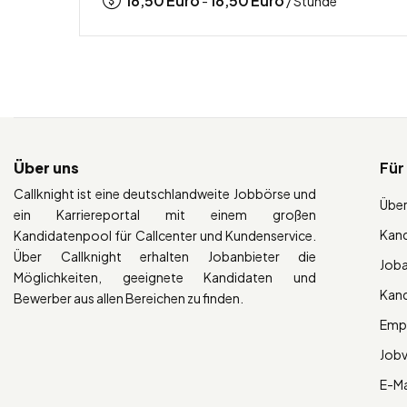
18,50
Euro
18,50
Euro
-
/ Stunde
Über uns
Für
Callknight ist eine deutschlandweite Jobbörse und
Über
ein Karriereportal mit einem großen
Kan
Kandidatenpool für Callcenter und Kundenservice.
Über Callknight erhalten Jobanbieter die
Job
Möglichkeiten, geeignete Kandidaten und
Kan
Bewerber aus allen Bereichen zu finden.
Empl
Job
E-Ma