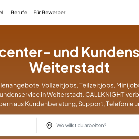
ll
Berufe
Für Bewerber
llcenter- und Kundens
Weiterstadt
llenangebote, Vollzeitjobs, Teilzeitjobs, Minij
Kundenservice in Weiterstadt. CALLKNIGHT ver
ern aus Kundenberatung, Support, Telefonie u