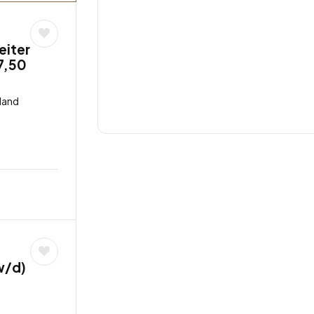
eiter
7,50
land
w/d)