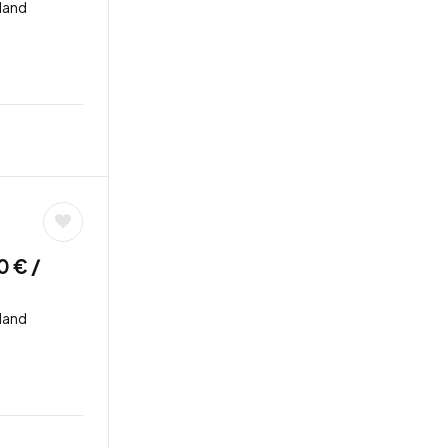
land
0 € /
land