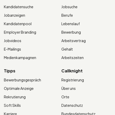
Kandidatensuche
Jobsuche
Jobanzeigen
Berufe
Kandidatenpool
Lebenslauf
Employer Branding
Bewerbung
Jobvideos
Arbeitsvertrag
E-Mailings
Gehalt
Medienkampagnen
Arbeitszeiten
Tipps
Callknight
Bewerbungsgespräch
Registrierung
Optimale Anzeige
Über uns
Rekrutierung
Orte
Soft Skills
Datenschutz
Karriere
Bundesdatenschutz