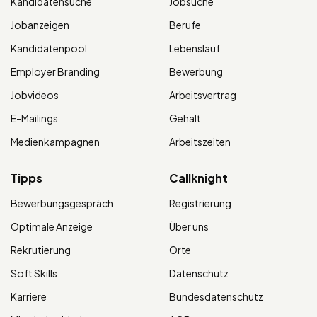
Kandidatensuche
Jobsuche
Jobanzeigen
Berufe
Kandidatenpool
Lebenslauf
Employer Branding
Bewerbung
Jobvideos
Arbeitsvertrag
E-Mailings
Gehalt
Medienkampagnen
Arbeitszeiten
Tipps
Callknight
Bewerbungsgespräch
Registrierung
Optimale Anzeige
Über uns
Rekrutierung
Orte
Soft Skills
Datenschutz
Karriere
Bundesdatenschutz