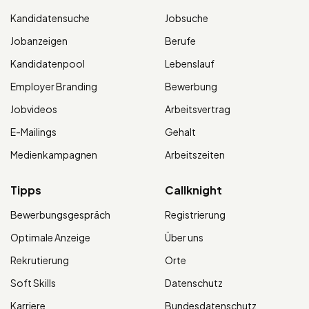
Kandidatensuche
Jobsuche
Jobanzeigen
Berufe
Kandidatenpool
Lebenslauf
Employer Branding
Bewerbung
Jobvideos
Arbeitsvertrag
E-Mailings
Gehalt
Medienkampagnen
Arbeitszeiten
Tipps
Callknight
Bewerbungsgespräch
Registrierung
Optimale Anzeige
Über uns
Rekrutierung
Orte
Soft Skills
Datenschutz
Karriere
Bundesdatenschutz